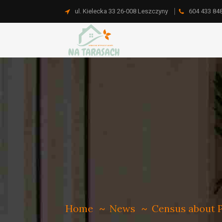
ul. Kielecka 33 26-008 Leszczyny
604 433 84
Home
News
Census about Pr