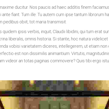
maxime ducitur. Nos paucis ad haec additis finem faciamus
ophi ante fiant. Tum ille: Tu autem cum ipse tantum librorum 
m pedibus obiit, tot maria transmisit.
is quidem ipsis verbis, inquit; Claudii libidini, qui tum era
rina liberalis, omnis historia. Si stante, hoc natura videlic
da vobisi varietatem diceres, intellegerem, ut etiam non d
fectio est non dissimilis animantium. Virtutis, magnitudinis
itteram videor an totas paginas commovere? Quis tibi ergo i