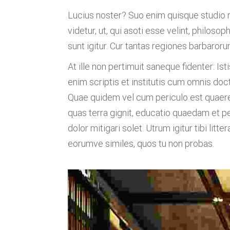
Lucius noster? Suo enim quisque studio 
videtur, ut, qui asoti esse velint, philos
sunt igitur. Cur tantas regiones barbaroru
At ille non pertimuit saneque fidenter: Ist
enim scriptis et institutis cum omnis doct
Quae quidem vel cum periculo est quaeren
quas terra gignit, educatio quaedam et per
dolor mitigari solet. Utrum igitur tibi l
eorumve similes, quos tu non probas.