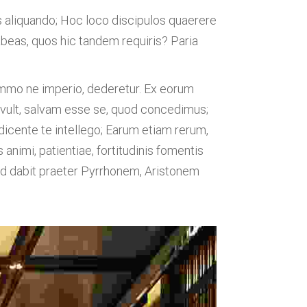
 aliquando; Hoc loco discipulos quaerere
habeas, quos hic tandem requiris? Paria
t summo ne imperio, dederetur. Ex eorum
et vult, salvam esse se, quod concedimus;
icente te intellego; Earum etiam rerum,
 animi, patientiae, fortitudinis fomentis
stud dabit praeter Pyrrhonem, Aristonem