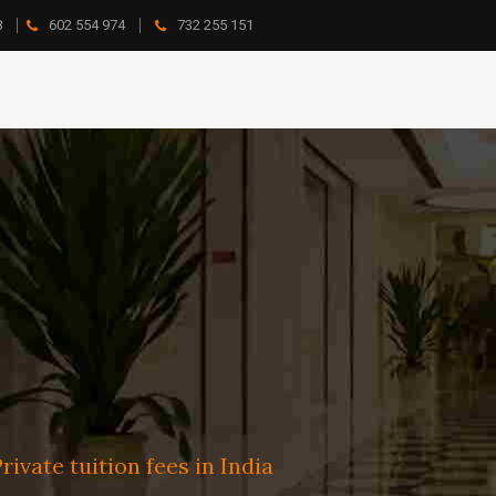
8
602 554 974
732 255 151
ivate tuition fees in India